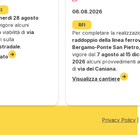
I
06.08.2026
nerdì 28 agosto
igore alcuni
RFI
viabilità di
via
Per completare la realizzazi
i sulla
raddoppio della linea ferrov
stradale
.
Bergamo-Ponte San Pietro
vigore dal
7 agosto al 15 di
ato
2026
alcuni provvedimenti all
di
via dei Caniana
.
Visualizza cantiere
Privacy Policy