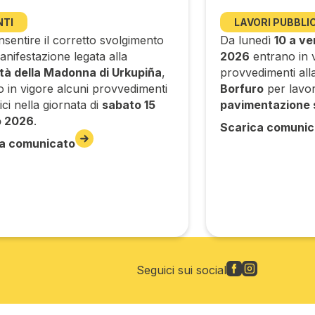
NTI
LAVORI PUBBLIC
sentire il corretto svolgimento
Da lunedì
10 a ve
anifestazione legata alla
2026
entrano in v
ità della Madonna di Urkupiña
,
provvedimenti alla 
o in vigore alcuni provvedimenti
Borfuro
per lavor
tici nella giornata di
sabato 15
pavimentazione 
o 2026
.
Scarica comunic
a comunicato
Seguici sui social