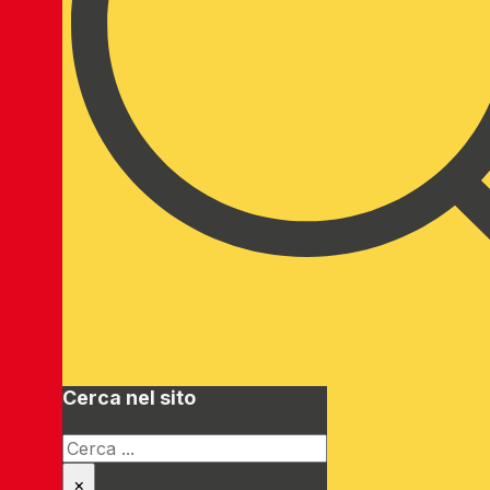
Cerca nel sito
Cerca
×