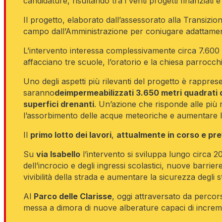
candidature, risultando tra i venti progetti finanziat
Il progetto, elaborato dall’assessorato alla Transizion
campo dall’Amministrazione per coniugare adattamento 
L’intervento interessa complessivamente circa 7.600 met
affacciano tre scuole, l’oratorio e la chiesa parrocchia
Uno degli aspetti più rilevanti del progetto è rappre
saranno
deimpermeabilizzati 3.650 metri quadrati d
superfici drenanti
. Un’azione che risponde alle più 
l’assorbimento delle acque meteoriche e aumentare la
Il
primo lotto dei lavori
,
attualmente in corso e prev
Su
via Isabello
l’intervento si sviluppa lungo circa 20
dell’incrocio e degli ingressi scolastici, nuove barrier
vivibilità della strada e aumentare la sicurezza degli st
Al
Parco delle Clarisse
, oggi attraversato da percors
messa a dimora di nuove alberature capaci di increment