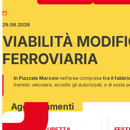
29.06.2026
VIABILITÀ MODIF
FERROVIARIA
In Piazzale Marconi
nell’area compresa
tra il fabbri
transito veicolare, eccetto gli autorizzati, e di sost
Scarica ordinanza
Aggiornamenti
MESSA IN SICUREZZA
FEST