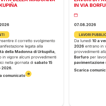
RKUPIÑA
IN VIA BORF
.2026
07.08.2026
NTI
LAVORI PUBBLIC
sentire il corretto svolgimento
Da lunedì
10 a ve
anifestazione legata alla
2026
entrano in v
ità della Madonna di Urkupiña
,
provvedimenti alla 
o in vigore alcuni provvedimenti
Borfuro
per lavor
tici nella giornata di
sabato 15
pavimentazione 
o 2026
.
Scarica comunic
a comunicato