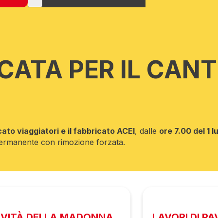
ICATA PER IL CAN
cato viaggiatori e il fabbricato ACEI
, dalle
ore 7.00 del 1 
a permanente con rimozione forzata.
IVITÀ DELLA MADONNA
LAVORI DI P