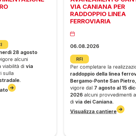
URO
VIA CANIANA PER
RADDOPPIO LINEA
FERROVIARIA
I
06.08.2026
nerdì 28 agosto
igore alcuni
RFI
viabilità di
via
Per completare la realizzazi
i sulla
raddoppio della linea ferrov
stradale
.
Bergamo-Ponte San Pietro
vigore dal
7 agosto al 15 di
ato
2026
alcuni provvedimenti all
di
via dei Caniana
.
Visualizza cantiere