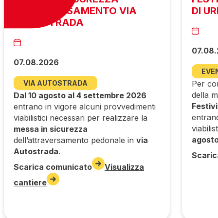
ATTRAVERSAMENTO VIA
DI U
AUTOSTRADA
07.08
07.08.2026
EVE
VIA AUTOSTRADA
Per con
della m
Dal 10 agosto al 4 settembre 2026
Festiv
entrano in vigore alcuni provvedimenti
entran
viabilistici necessari per realizzare la
viabilis
messa in sicurezza
agost
dell’attraversamento pedonale in
via
Autostrada
.
Scaric
Scarica comunicato
Visualizza
cantiere