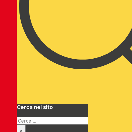
Cerca nel sito
Cerca
×