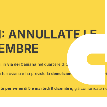
I: ANNULLATE LE
CEMBRE
i, in
via dei Caniana
nel quartiere di San Tomaso.
a ferroviaria e ha previsto la
demolizione del ponte ferrovi
te per venerdì 5 e martedì 9 dicembre
, già comunicate ne