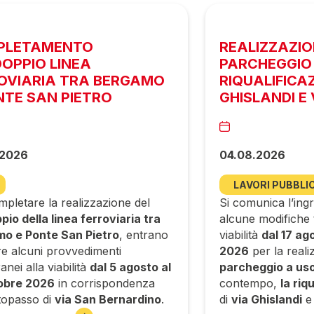
PLETAMENTO
REALIZZAZI
OPPIO LINEA
PARCHEGGIO 
OVIARIA TRA BERGAMO
RIQUALIFICA
NTE SAN PIETRO
GHISLANDI E 
.2026
04.08.2026
LAVORI PUBBLIC
pletare la realizzazione del
Si comunica l’ingr
io della linea ferroviaria tra
alcune modifiche
o e Ponte San Pietro
, entrano
viabilità
dal 17 ag
re alcuni provvedimenti
2026
per la reali
nei alla viabilità
dal 5 agosto al
parcheggio a uso
obre 2026
in corrispondenza
contempo,
la riq
ttopasso di
via San Bernardino
.
di
via Ghislandi