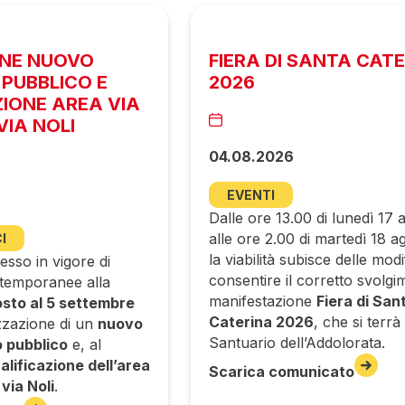
ONE NUOVO
FIERA DI SANTA CAT
PUBBLICO E
2026
ZIONE AREA VIA
VIA NOLI
04.08.2026
EVENTI
Dalle ore 13.00 di lunedì 17 
alle ore 2.00 di martedì 18 a
I
la viabilità subisce delle mod
esso in vigore di
consentire il corretto svolgi
 temporanee alla
manifestazione
Fiera di San
osto al 5 settembre
Caterina 2026
, che si terrà 
zzazione di un
nuovo
Santuario dell’Addolorata.
 pubblico
e, al
ualificazione dell’area
Scarica comunicato
e
via Noli
.