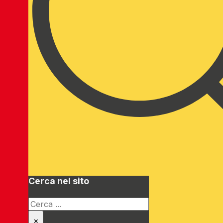
Cerca nel sito
Cerca
×