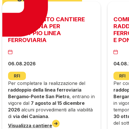
AVANZAMENTO CANTIERE
COM
VIA CANIANA PER
RADD
RADDOPPIO LINEA
FERR
FERROVIARIA
E PO
06.08.2026
04.08
RFI
RFI
Per completare la realizzazione del
Per com
raddoppio della linea ferroviaria
raddopp
Bergamo-Ponte San Pietro
, entrano in
Bergam
vigore dal
7 agosto al 15 dicembre
in vigo
2026
alcuni provvedimenti alla viabilità
tempora
di
via dei Caniana
.
30 ott
del so
Visualizza cantiere