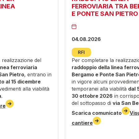
INEA
FERROVIARIA TRA B
E PONTE SAN PIETRO
04.08.2026
RFI
 realizzazione del
Per completare la realizzazi
inea ferroviaria
raddoppio della linea ferrov
an Pietro
, entrano in
Bergamo e Ponte San Pietr
to al 15 dicembre
in vigore alcuni provvedimen
edimenti alla viabilità
temporanei alla viabilità
dal 
a
.
30 ottobre 2026
in corrisp
del sottopasso di
via San Be
ere
Scarica comunicato
Vis
cantiere