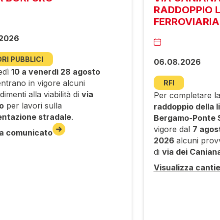
RADDOPPIO L
FERROVIARIA
.2026
RI PUBBLICI
06.08.2026
edì
10 a venerdì 28 agosto
ntrano in vigore alcuni
RFI
imenti alla viabilità di
via
Per completare la
o
per lavori sulla
raddoppio della l
ntazione stradale
.
Bergamo-Ponte S
vigore dal
7 agos
a comunicato
2026
alcuni provv
di
via dei Canian
Visualizza canti