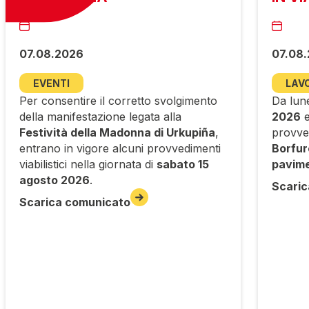
07.08.2026
07.08
EVENTI
LAVO
Per consentire il corretto svolgimento
Da lun
della manifestazione legata alla
2026
e
Festività della Madonna di Urkupiña
,
provved
entrano in vigore alcuni provvedimenti
Borfur
viabilistici nella giornata di
sabato 15
pavime
agosto 2026
.
Scaric
Scarica comunicato