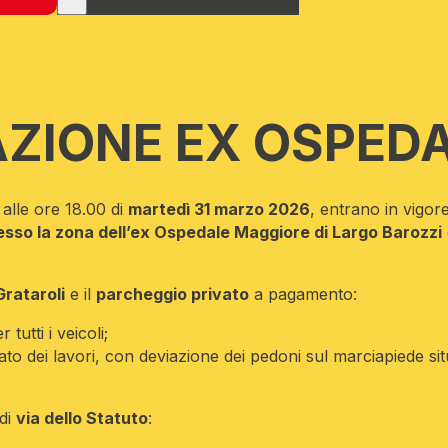
AZIONE EX OSPED
o alle ore 18.00 di
martedì 31 marzo 2026
, entrano in vigor
esso la zona dell’ex Ospedale Maggiore di Largo Barozzi
Grataroli
e il
parcheggio privato
a pagamento:
 tutti i veicoli;
ssato dei lavori, con deviazione dei pedoni sul marciapiede si
 di
via dello Statuto
: