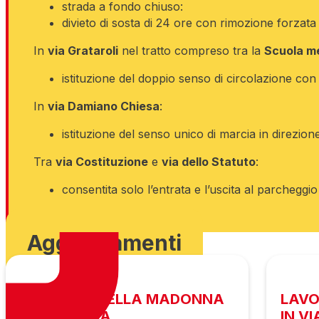
strada a fondo chiuso:
divieto di sosta di 24 ore con rimozione forzata s
In
via Grataroli
nel tratto compreso tra la
Scuola me
istituzione del doppio senso di circolazione con o
In
via Damiano Chiesa
:
istituzione del senso unico di marcia in direzione
Tra
via Costituzione
e
via dello Statuto
:
consentita solo l’entrata e l’uscita al parchegg
Scarica ordinanza
Aggiornamenti
FESTIVITÀ DELLA MADONNA
LAVO
DI URKUPIÑA
IN V