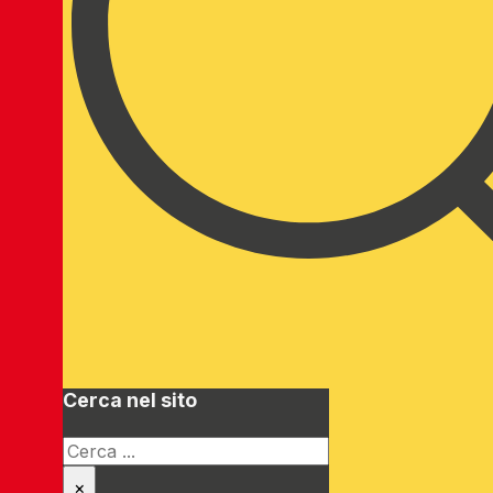
Cerca nel sito
Cerca
×