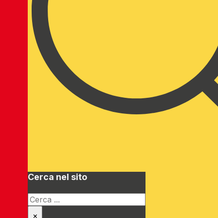
Cerca nel sito
Cerca
×