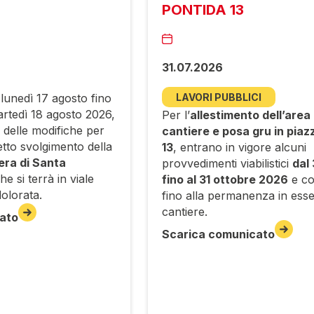
PONTIDA 13
31.07.2026
 lunedì 17 agosto fino
LAVORI PUBBLICI
artedì 18 agosto 2026,
Per l’
allestimento dell’area 
e delle modifiche per
cantiere e posa gru in piaz
etto svolgimento della
13
, entrano in vigore alcuni
era di Santa
provvedimenti viabilistici
dal
che si terrà in viale
fino al 31 ottobre 2026
e c
olorata.
fino alla permanenza in esse
cantiere.
ato
Scarica comunicato