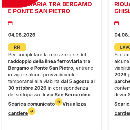
FERROVIARIA TRA BERGAMO
RIQU
E PONTE SAN PIETRO
GHIS
04.08.2026
04.08
RFI
LAVO
Per completare la realizzazione del
Si comu
raddoppio della linea ferroviaria tra
alcune
Bergamo e Ponte San Pietro
, entrano
viabilit
in vigore alcuni provvedimenti
2026
p
temporanei alla viabilità
dal 5 agosto al
parche
30 ottobre 2026
in corrispondenza
conte
del sottopasso di
via San Bernardino
.
di
via 
Scarica comunicato
Visualizza
Scaric
cantiere
cantie