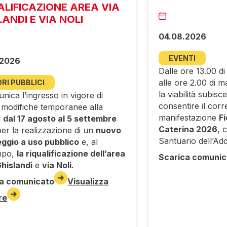
ALIFICAZIONE AREA VIA
LANDI E VIA NOLI
04.08.2026
EVENTI
.2026
Dalle ore 13.00 di
alle ore 2.00 di m
RI PUBBLICI
la viabilità subisc
nica l’ingresso in vigore di
consentire il corr
 modifiche temporanee alla
manifestazione
Fi
à
dal 17 agosto al 5 settembre
Caterina 2026
, 
er la realizzazione di un
nuovo
Santuario dell’Add
ggio a uso pubblico
e, al
mpo,
la riqualificazione dell’area
Scarica comunic
Ghislandi
e
via Noli
.
a comunicato
Visualizza
re