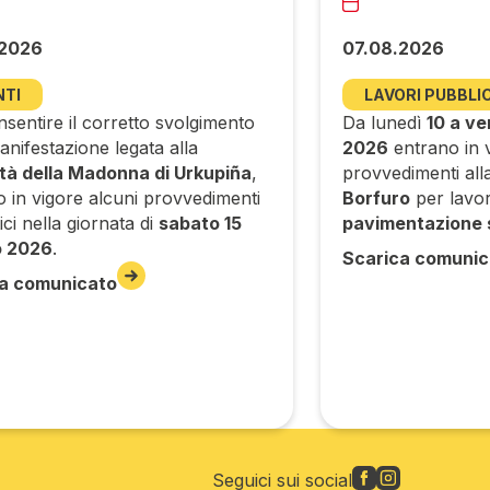
.2026
07.08.2026
NTI
LAVORI PUBBLIC
sentire il corretto svolgimento
Da lunedì
10 a ve
anifestazione legata alla
2026
entrano in v
ità della Madonna di Urkupiña
,
provvedimenti alla 
o in vigore alcuni provvedimenti
Borfuro
per lavor
tici nella giornata di
sabato 15
pavimentazione 
o 2026
.
Scarica comunic
a comunicato
Seguici sui social