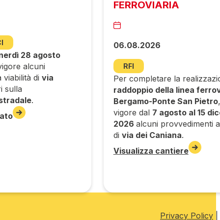
FERROVIARIA
I
06.08.2026
nerdì 28 agosto
igore alcuni
RFI
viabilità di
via
Per completare la realizzazi
i sulla
raddoppio della linea ferrov
stradale
.
Bergamo-Ponte San Pietro
vigore dal
7 agosto al 15 di
ato
2026
alcuni provvedimenti all
di
via dei Caniana
.
Visualizza cantiere
Privacy Policy