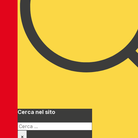
Cerca nel sito
Cerca
×