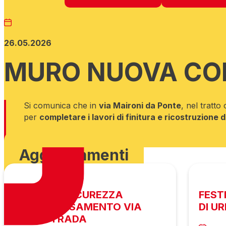
26.05.2026
MURO NUOVA CO
Si comunica che in
via Maironi da Ponte
, nel tratt
per
completare i lavori di finitura e ricostruzione
Scarica ordinanza
Aggiornamenti
MESSA IN SICUREZZA
FEST
ATTRAVERSAMENTO VIA
DI U
AUTOSTRADA