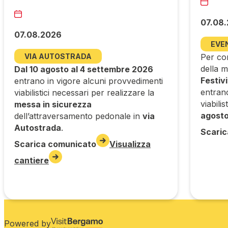
07.08
07.08.2026
EVE
VIA AUTOSTRADA
Per con
della m
Dal 10 agosto al 4 settembre 2026
Festiv
entrano in vigore alcuni provvedimenti
entran
viabilistici necessari per realizzare la
viabilis
messa in sicurezza
agost
dell’attraversamento pedonale in
via
Autostrada
.
Scaric
Scarica comunicato
Visualizza
cantiere
Powered by