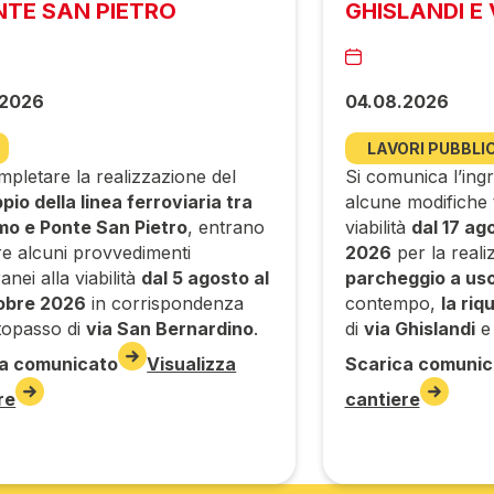
NTE SAN PIETRO
GHISLANDI E 
.2026
04.08.2026
LAVORI PUBBLIC
pletare la realizzazione del
Si comunica l’ingr
io della linea ferroviaria tra
alcune modifiche
o e Ponte San Pietro
, entrano
viabilità
dal 17 ag
re alcuni provvedimenti
2026
per la reali
nei alla viabilità
dal 5 agosto al
parcheggio a uso
obre 2026
in corrispondenza
contempo,
la riq
ttopasso di
via San Bernardino
.
di
via Ghislandi
a comunicato
Visualizza
Scarica comunic
re
cantiere