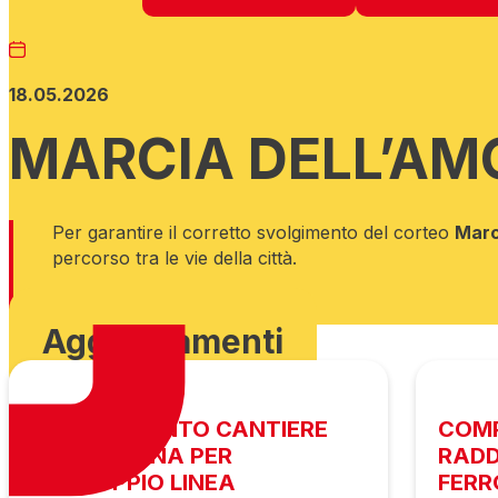
18.05.2026
MARCIA DELL’AMO
Per garantire il corretto svolgimento del corteo
Marc
percorso tra le vie della città.
Scarica ordinanza
Aggiornamenti
AVANZAMENTO CANTIERE
COM
VIA CANIANA PER
RADD
RADDOPPIO LINEA
FERR