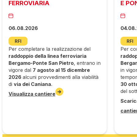
FERROVIARIA
E PO
06.08.2026
04.08
RFI
RFI
Per completare la realizzazione del
Per com
raddoppio della linea ferroviaria
raddopp
Bergamo-Ponte San Pietro
, entrano in
Bergam
vigore dal
7 agosto al 15 dicembre
in vigo
2026
alcuni provvedimenti alla viabilità
tempora
di
via dei Caniana
.
30 ott
del so
Visualizza cantiere
Scaric
cantie