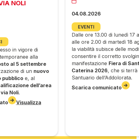
VIA NOLI
04.08.2026
EVENTI
Dalle ore 13.00 di lunedì 17 
alle ore 2.00 di martedì 18 a
I
la viabilità subisce delle mod
esso in vigore di
consentire il corretto svolgi
 temporanee alla
manifestazione
Fiera di San
osto al 5 settembre
Caterina 2026
, che si terrà 
zzazione di un
nuovo
Santuario dell’Addolorata.
 pubblico
e, al
ualificazione dell’area
Scarica comunicato
e
via Noli
.
ato
Visualizza