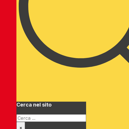
Cerca nel sito
Cerca
×