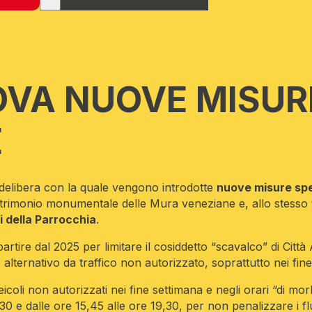
OVA NUOVE MISUR
E
 delibera con la quale vengono introdotte
nuove misure spe
l patrimonio monumentale delle Mura veneziane e, allo stess
i della Parrocchia
.
rtire dal 2025 per limitare il cosiddetto “scavalco” di Città 
lternativo da traffico non autorizzato, soprattutto nei fin
eicoli non autorizzati nei fine settimana e negli orari “di mo
,30 e dalle ore 15,45 alle ore 19,30, per non penalizzare i f