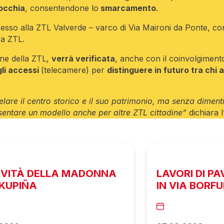
rocchia
, consentendone lo
smarcamento
.
esso alla ZTL Valverde – varco di Via Maironi da Ponte, c
ra ZTL.
rne della ZTL,
verrà verificata
, anche con il coinvolgimento
gli accessi
(telecamere) per
distinguere in futuro tra chi
re il centro storico e il suo patrimonio, ma senza dimentic
entare un modello anche per altre ZTL cittadine”
dichiara l
IVITÀ DELLA MADONNA
LAVORI DI P
RKUPIÑA
IN VIA BORF