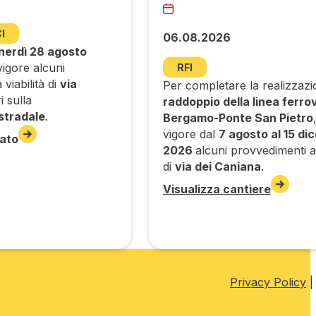
I
06.08.2026
nerdì 28 agosto
igore alcuni
RFI
viabilità di
via
Per completare la realizzazi
i sulla
raddoppio della linea ferrov
stradale
.
Bergamo-Ponte San Pietro
vigore dal
7 agosto al 15 di
ato
2026
alcuni provvedimenti all
di
via dei Caniana
.
Visualizza cantiere
Privacy Policy