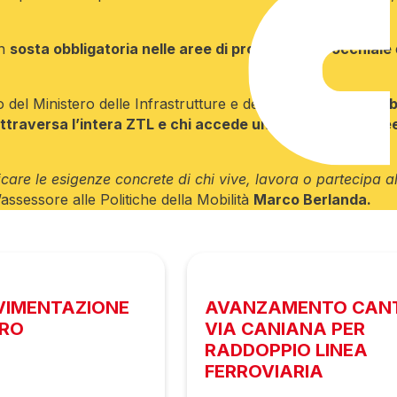
on
sosta obbligatoria nelle aree di proprietà parrocchiale
 del Ministero delle Infrastrutture e dei Trasporti, la
possibi
 attraversa l’intera ZTL e chi accede unicamente alle are
are le esigenze concrete di chi vive, lavora o partecipa all
’assessore alle Politiche della Mobilità
Marco Berlanda.
AVIMENTAZIONE
AVANZAMENTO CANT
URO
VIA CANIANA PER
RADDOPPIO LINEA
FERROVIARIA