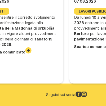
.2026
07.08.2026
NTI
LAVORI PUBBLIC
sentire il corretto svolgimento
Da lunedì
10 a ve
anifestazione legata alla
2026
entrano in v
ità della Madonna di Urkupiña
,
provvedimenti alla 
o in vigore alcuni provvedimenti
Borfuro
per lavor
tici nella giornata di
sabato 15
pavimentazione 
o 2026
.
Scarica comunic
a comunicato
Seguici sui social