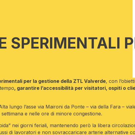
E SPERIMENTALI P
rimentali per la gestione della ZTL Valverde
, con l’obiett
o tempo
, garantire l’accessibilità per visitatori, ospiti o clie
Alta lungo l’asse via Maironi da Ponte – via della Fara – viale
e settimana e nelle ore di minore congestione.
rbida” nei giorni feriali, mantenendo però la libera circolazio
lussi di lavoratori e non sovraccaricare arterie alternative c