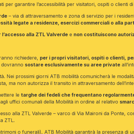
r garantire l’accessibilità per visitatori, ospiti o clienti d
rde
– via di attraversamento e zona di servizio per i resident
ssità legate a residenze, esercizi commerciali o alla par
 l’accesso alla ZTL Valverde
e
non costituiscono autori
ranno richiedere,
per i propri visitatori, ospiti o clienti,
pe
oli dovranno
sostare esclusivamente su aree private
all’in
ità. Nei prossimi giorni ATB mobilità comunicherà le modalità
ta, ma non autorizza il transito in attraversamento dell’inte
ettere le
targhe dei fedeli che frequentano regolarmente l
, agli uffici comunali della Mobilità in ordine al relativo
smar
esso alla ZTL Valverde – varco di Via Maironi da Ponte, c
ra ZTL.
imoni o funerali), ATB Mobilità garantirà la presenza di un