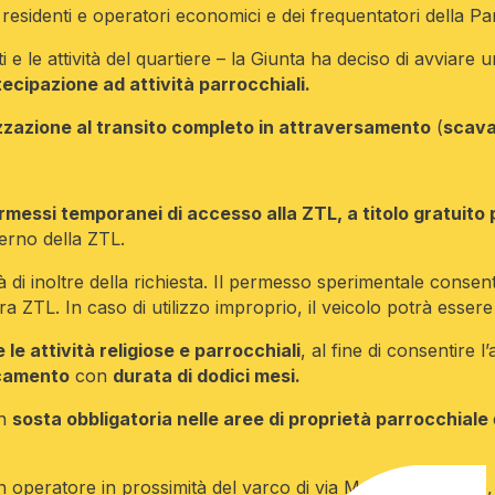
i residenti e operatori economici e dei frequentatori della Pa
i e le attività del quartiere – la Giunta ha deciso di avviare 
tecipazione ad attività parrocchiali.
zzazione al transito completo in attraversamento
(
scava
rmessi temporanei di accesso alla ZTL, a titolo gratuito 
terno della ZTL.
 di inoltre della richiesta. Il permesso sperimentale consen
ra ZTL. In caso di utilizzo improprio, il veicolo potrà esser
e attività religiose e parrocchiali
, al fine di consentire l
camento
con
durata di dodici mesi.
on
sosta obbligatoria nelle aree di proprietà parrocchiale
 operatore in prossimità del varco di via Maironi da Ponte,