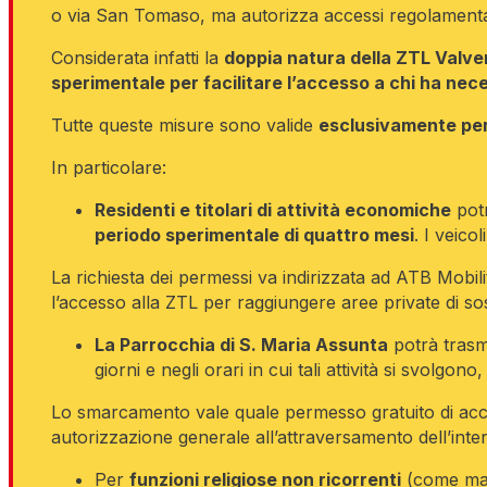
o via San Tomaso, ma autorizza accessi regolamentati pe
Considerata infatti la
doppia natura della ZTL Valve
sperimentale per facilitare l’accesso a chi ha nece
Tutte queste misure sono valide
esclusivamente per
In particolare:
Residenti e titolari di attività economiche
pot
periodo sperimentale di quattro mesi
. I veic
La richiesta dei permessi va indirizzata ad ATB Mobil
l’accesso alla ZTL per raggiungere aree private di sos
La Parrocchia di S. Maria Assunta
potrà trasm
giorni e negli orari in cui tali attività si svolgono
Lo smarcamento vale quale permesso gratuito di acc
autorizzazione generale all’attraversamento dell’inte
Per
funzioni religiose non ricorrenti
(come matr