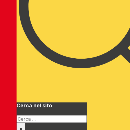
Cerca nel sito
Cerca
×