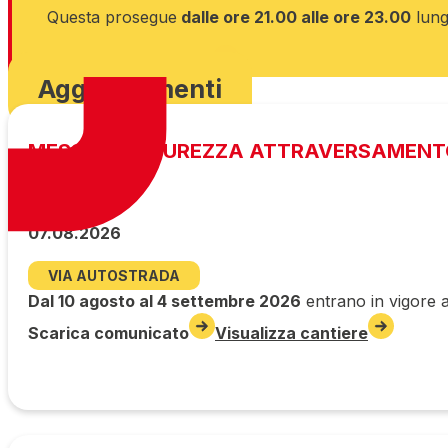
Questa prosegue
dalle ore 21.00 alle ore 23.00
lung
Scarica ordinanza
Aggiornamenti
MESSA IN SICUREZZA ATTRAVERSAMENT
07.08.2026
VIA AUTOSTRADA
Dal 10 agosto al 4 settembre 2026
entrano in vigore a
Scarica comunicato
Visualizza cantiere