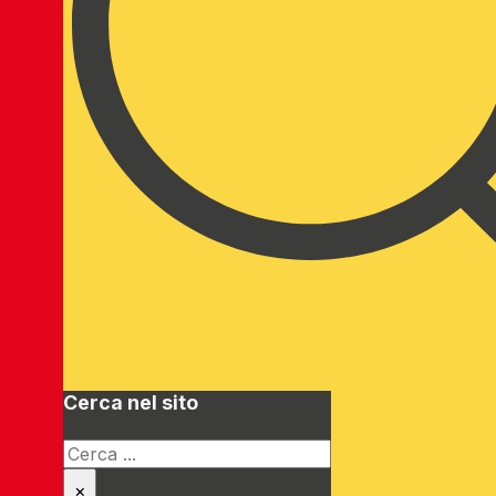
Cerca nel sito
Cerca
×