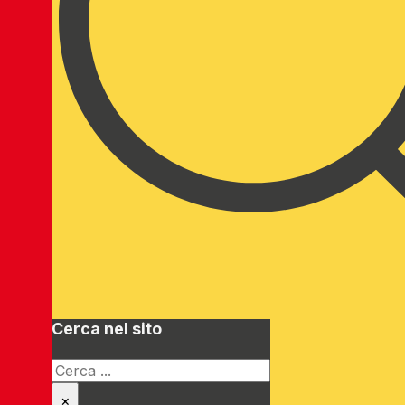
Cerca nel sito
Cerca
×