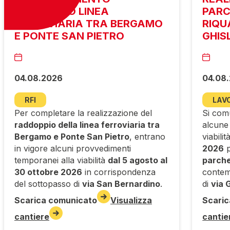
RADDOPPIO LINEA
PARC
FERROVIARIA TRA BERGAMO
RIQU
E PONTE SAN PIETRO
GHIS
04.08.2026
04.08
RFI
LAVO
Per completare la realizzazione del
Si comu
raddoppio della linea ferroviaria tra
alcune
Bergamo e Ponte San Pietro
, entrano
viabilit
in vigore alcuni provvedimenti
2026
p
temporanei alla viabilità
dal 5 agosto al
parche
30 ottobre 2026
in corrispondenza
conte
del sottopasso di
via San Bernardino
.
di
via 
Scarica comunicato
Visualizza
Scaric
cantiere
cantie