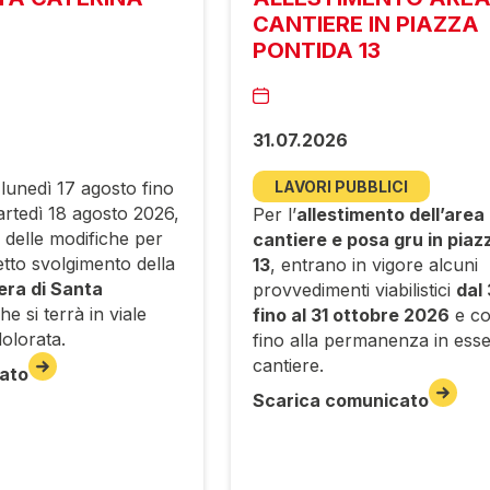
CANTIERE IN PIAZZA
PONTIDA 13
31.07.2026
 lunedì 17 agosto fino
LAVORI PUBBLICI
artedì 18 agosto 2026,
Per l’
allestimento dell’area 
e delle modifiche per
cantiere e posa gru in piaz
etto svolgimento della
13
, entrano in vigore alcuni
era di Santa
provvedimenti viabilistici
dal
che si terrà in viale
fino al 31 ottobre 2026
e c
olorata.
fino alla permanenza in esse
cantiere.
ato
Scarica comunicato