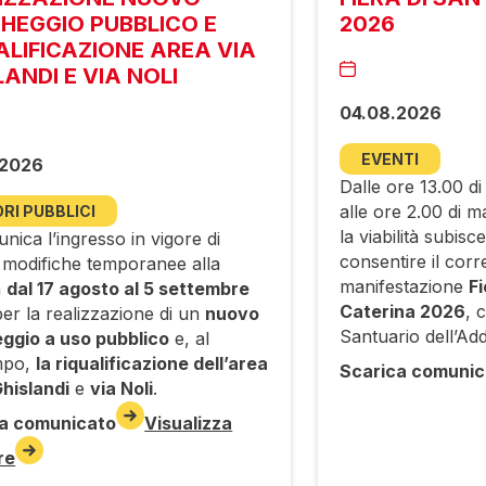
HEGGIO PUBBLICO E
2026
ALIFICAZIONE AREA VIA
LANDI E VIA NOLI
04.08.2026
EVENTI
.2026
Dalle ore 13.00 di
alle ore 2.00 di m
RI PUBBLICI
la viabilità subisc
nica l’ingresso in vigore di
consentire il corr
 modifiche temporanee alla
manifestazione
Fi
à
dal 17 agosto al 5 settembre
Caterina 2026
, 
er la realizzazione di un
nuovo
Santuario dell’Add
ggio a uso pubblico
e, al
mpo,
la riqualificazione dell’area
Scarica comunic
Ghislandi
e
via Noli
.
a comunicato
Visualizza
re