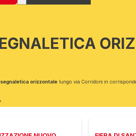
SEGNALETICA ORI
a
segnaletica orizzontale
lungo via Corridoni in corrispond
IZZAZIONE NUOVO
FIERA DI SA